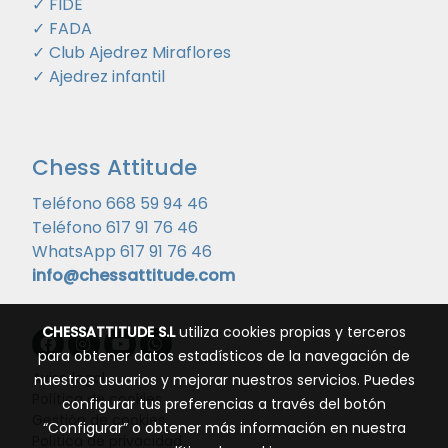
✓ FIDE
✓ FADA
✓ Club Ajedrez Miraflores
✓ Ajedrez infantil
Chess Attitude
Teléfono 668 59 94 46
Teléfono 617 91 76 46
WhatsApp 617 91 76 46
info@chessattitude.com
CHESSATTITUDE S.L
utiliza cookies propias y terceros
para obtener datos estadísticos de la navegación de
Aviso legal
nuestros usuarios y mejorar nuestros servicios. Puedes
Política de cookies
configurar tus preferencias a través del botón
Gestión de cookies
“Configurar” o obtener más información en nuestra
Política de privacidad