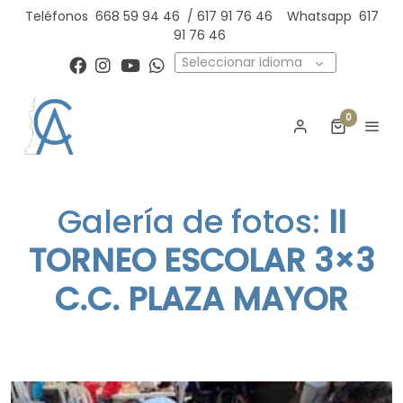
Teléfonos
668 59 94 46
/
617 91 76 46
Whatsapp
617
91 76 46
Seleccionar idioma
0
Galería de fotos:
II
TORNEO ESCOLAR 3×3
C.C. PLAZA MAYOR