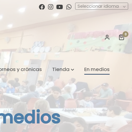
Seleccionar idioma
0
orneos y crónicas
Tienda
En medios
 medios