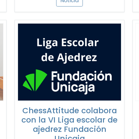
Noticia
ChessAttitude colabora
con la VI Liga escolar de
ajedrez Fundación
Unicaja