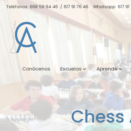
Teléfonos
668 59 94 46
/
617 91 76 46
Whatsapp
617 91
Conócenos
Escuelas
Aprende
Chess 