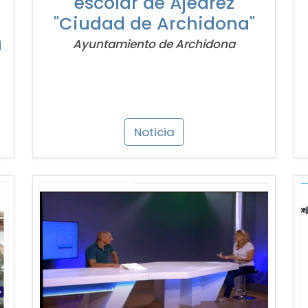
escolar de Ajedrez
"Ciudad de Archidona"
a
Ayuntamiento de
Archidona
Noticia