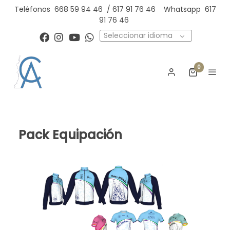
Teléfonos
668 59 94 46
/
617 91 76 46
Whatsapp
617
91 76 46
Seleccionar idioma
0
Pack Equipación