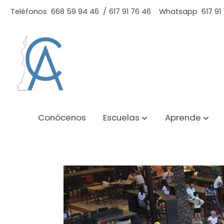
Teléfonos
668 59 94 46
/
617 91 76 46
Whatsapp
617 91
Conócenos
Escuelas
Aprende