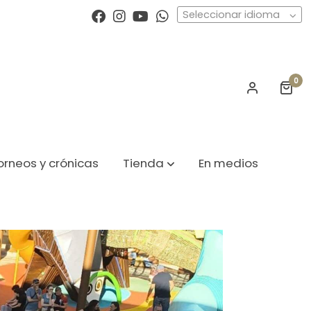
Seleccionar idioma
0
orneos y crónicas
Tienda
En medios